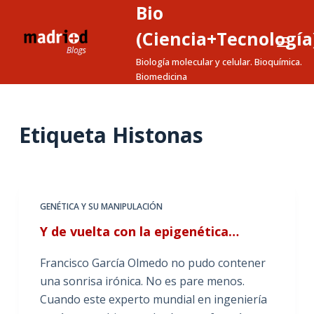
Bio
S
a
(Ciencia+Tecnología
l
Biología molecular y celular. Bioquímica.
t
Biomedicina
a
r
a
Etiqueta
Histonas
l
c
o
n
GENÉTICA Y SU MANIPULACIÓN
t
Y de vuelta con la epigenética…
e
n
Francisco García Olmedo no pudo contener
i
una sonrisa irónica. No es pare menos.
d
Cuando este experto mundial en ingeniería
o