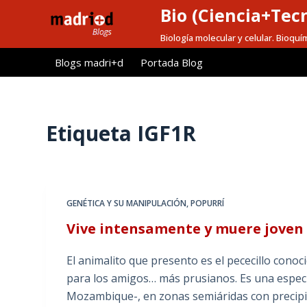
Bio (Ciencia+Tec
S
a
Biología molecular y celular. Bioquí
l
Blogs madri+d
Portada Blog
t
a
r
a
Etiqueta
IGF1R
l
c
o
n
GENÉTICA Y SU MANIPULACIÓN
,
POPURRÍ
t
Vive intensamente y muere joven
e
n
El animalito que presento es el pececillo conoc
i
para los amigos… más prusianos. Es una especi
d
Mozambique-, en zonas semiáridas con precipit
o