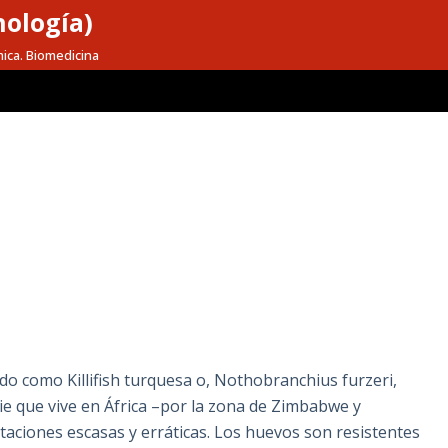
nología)
mica. Biomedicina
ido como Killifish turquesa o, Nothobranchius furzeri,
e que vive en África –por la zona de Zimbabwe y
aciones escasas y erráticas. Los huevos son resistentes