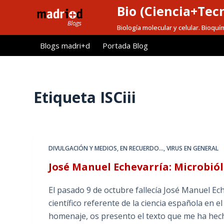
Bio (Ciencia+Tec
S
a
Biología molecular y celular. Bioquí
l
Blogs madri+d
Portada Blog
t
a
r
a
Etiqueta
ISCiii
l
c
o
n
DIVULGACIÓN Y MEDIOS
,
EN RECUERDO...
,
VIRUS EN GENERAL
t
José Manuel Echevarría: Microbiól
e
n
El pasado 9 de octubre fallecía José Manuel Ech
i
científico referente de la ciencia española en el
d
homenaje, os presento el texto que me ha he
o