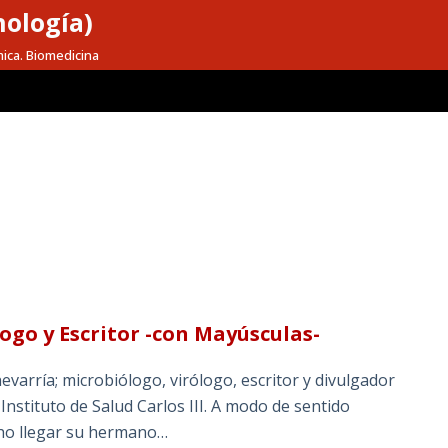
nología)
mica. Biomedicina
ogo y Escritor -con Mayúsculas-
evarría; microbiólogo, virólogo, escritor y divulgador
 Instituto de Salud Carlos III. A modo de sentido
cho llegar su hermano…