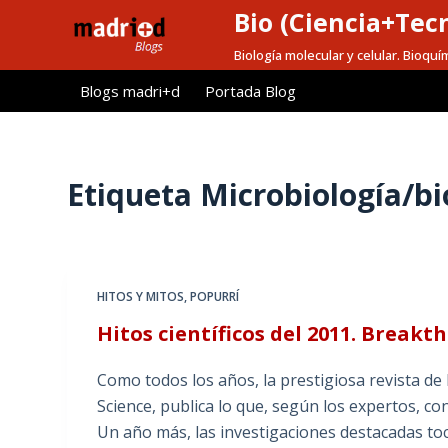
Bio (Ciencia+Tec
S
a
Biología molecular y celular. Bioquí
l
Blogs madri+d
Portada Blog
t
a
r
a
Etiqueta
Microbiología/bi
l
c
o
n
HITOS Y MITOS
,
POPURRÍ
t
Hitos científicos del 2011. Breakt
e
n
Como todos los años, la prestigiosa revista de 
i
Science, publica lo que, según los expertos, con
d
Un año más, las investigaciones destacadas toc
o