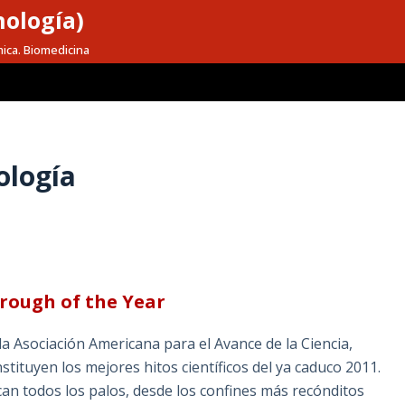
nología)
mica. Biomedicina
ología
hrough of the Year
la Asociación Americana para el Avance de la Ciencia,
stituyen los mejores hitos científicos del ya caduco 2011.
an todos los palos, desde los confines más recónditos