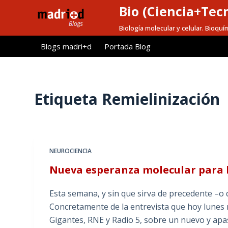
Bio (Ciencia+Tec
S
a
Biología molecular y celular. Bioquí
l
Blogs madri+d
Portada Blog
t
a
r
a
Etiqueta
Remielinización
l
c
o
n
NEUROCIENCIA
t
Nueva esperanza molecular para l
e
n
Esta semana, y sin que sirva de precedente –o q
i
Concretamente de la entrevista que hoy lunes
d
Gigantes, RNE y Radio 5, sobre un nuevo y apa
o