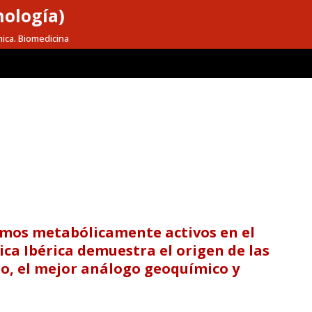
nología)
mica. Biomedicina
smos metabólicamente activos en el
ica Ibérica demuestra el origen de las
to, el mejor análogo geoquímico y