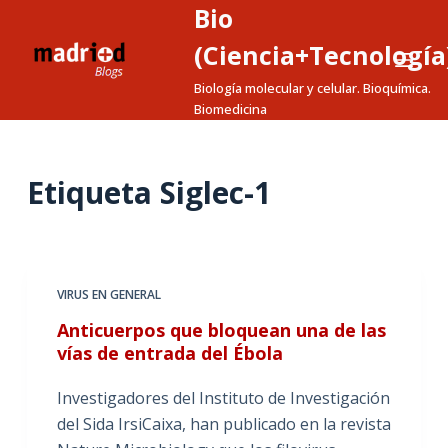
Bio
S
a
(Ciencia+Tecnología
l
Biología molecular y celular. Bioquímica.
t
Biomedicina
a
r
a
Etiqueta
Siglec-1
l
c
o
n
VIRUS EN GENERAL
t
Anticuerpos que bloquean una de las
e
vías de entrada del Ébola
n
i
Investigadores del Instituto de Investigación
d
del Sida IrsiCaixa, han publicado en la revista
o