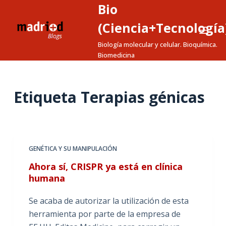
Bio
S
a
(Ciencia+Tecnología
l
Biología molecular y celular. Bioquímica.
t
Biomedicina
a
r
a
Etiqueta
Terapias génicas
l
c
o
n
GENÉTICA Y SU MANIPULACIÓN
t
Ahora sí, CRISPR ya está en clínica
e
humana
n
i
Se acaba de autorizar la utilización de esta
d
herramienta por parte de la empresa de
o