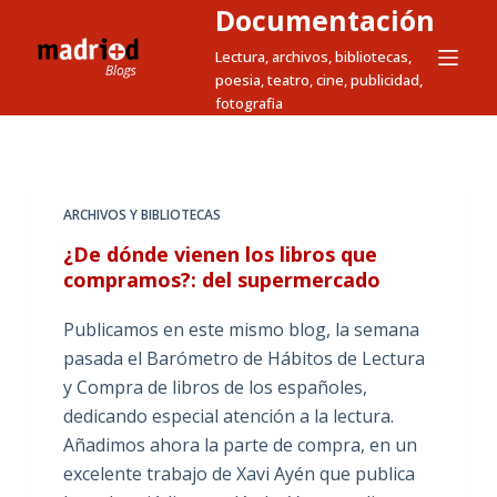
Documentación
S
a
Lectura, archivos, bibliotecas,
poesia, teatro, cine, publicidad,
l
fotografia
t
a
r
a
ARCHIVOS Y BIBLIOTECAS
l
¿De dónde vienen los libros que
c
compramos?: del supermercado
o
n
Publicamos en este mismo blog, la semana
t
pasada el Barómetro de Hábitos de Lectura
e
y Compra de libros de los españoles,
n
dedicando especial atención a la lectura.
i
Añadimos ahora la parte de compra, en un
d
excelente trabajo de Xavi Ayén que publica
o