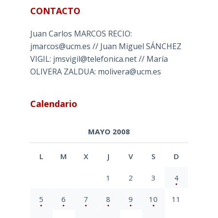
CONTACTO
Juan Carlos MARCOS RECIO:
jmarcos@ucm.es // Juan Miguel SÁNCHEZ
VIGIL: jmsvigil@telefonica.net // María
OLIVERA ZALDUA: molivera@ucm.es
Calendario
MAYO 2008
L
M
X
J
V
S
D
1
2
3
4
5
6
7
8
9
10
11