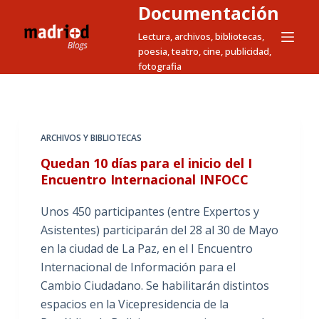
Documentación
S
a
Lectura, archivos, bibliotecas,
poesia, teatro, cine, publicidad,
l
fotografia
t
a
r
a
ARCHIVOS Y BIBLIOTECAS
l
Quedan 10 días para el inicio del I
c
Encuentro Internacional INFOCC
o
n
Unos 450 participantes (entre Expertos y
t
Asistentes) participarán del 28 al 30 de Mayo
e
en la ciudad de La Paz, en el I Encuentro
n
Internacional de Información para el
i
Cambio Ciudadano. Se habilitarán distintos
d
espacios en la Vicepresidencia de la
o