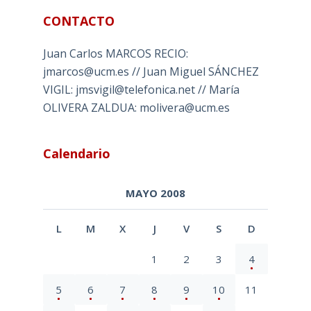
CONTACTO
Juan Carlos MARCOS RECIO:
jmarcos@ucm.es // Juan Miguel SÁNCHEZ
VIGIL: jmsvigil@telefonica.net // María
OLIVERA ZALDUA: molivera@ucm.es
Calendario
MAYO 2008
L
M
X
J
V
S
D
1
2
3
4
5
6
7
8
9
10
11