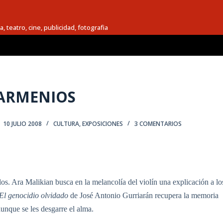
a, teatro, cine, publicidad, fotografia
 ARMENIOS
10 JULIO 2008
CULTURA
,
EXPOSICIONES
3 COMENTARIOS
los. Ara Malikian busca en la melancolía del violín una explicación a lo
El genocidio olvidado
de José Antonio Gurriarán recupera la memoria
aunque se les desgarre el alma.