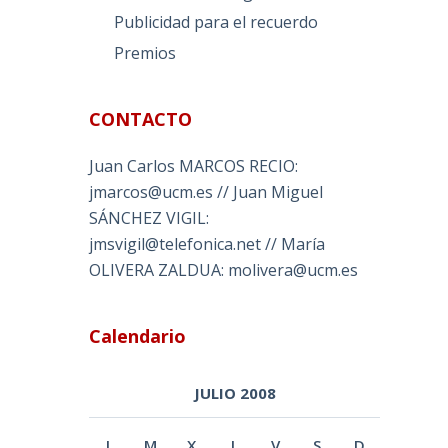
Publicidad para el recuerdo
Premios
CONTACTO
Juan Carlos MARCOS RECIO:
jmarcos@ucm.es // Juan Miguel
SÁNCHEZ VIGIL:
jmsvigil@telefonica.net // María
OLIVERA ZALDUA: molivera@ucm.es
Calendario
JULIO 2008
L
M
X
J
V
S
D