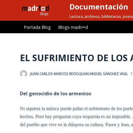
Documentación
S
a
Lectura, archivos, bibliotecas, poesi
l
Portada Blog
Blogs madri+d
t
a
r
a
EL SUFRIMIENTO DE LOS
l
c
JUAN CARLOS MARCOS RECIO/JUAN MIGUEL SÁNCHEZ VIGIL
o
n
t
Del genocidio de los armenios
e
n
Ni siquiera la música puede paliar el sufrimiento de los pueb
i
hechos. Pero hay preguntas cuya respuesta es un imposible.
d
del pueblo que vive en la diáspora su cultura. Pasen y lean, 
o