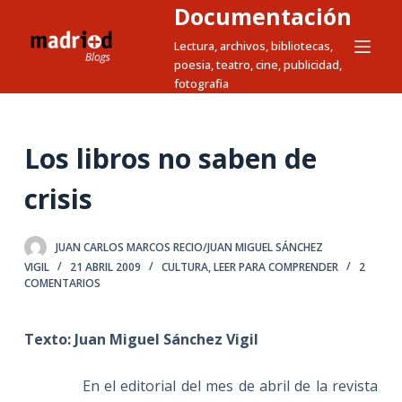
Documentación
S
a
Lectura, archivos, bibliotecas,
poesia, teatro, cine, publicidad,
l
fotografia
t
a
r
Los libros no saben de
a
l
crisis
c
o
JUAN CARLOS MARCOS RECIO/JUAN MIGUEL SÁNCHEZ
n
VIGIL
21 ABRIL 2009
CULTURA
,
LEER PARA COMPRENDER
2
t
COMENTARIOS
e
n
Texto: Juan Miguel Sánchez Vigil
i
d
En el editorial del mes de abril de la revista
o