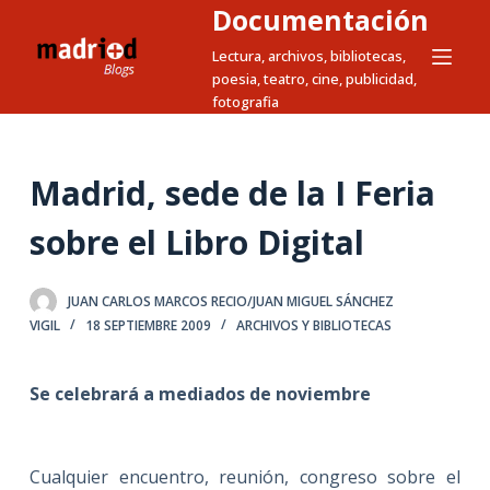
Documentación
S
a
Lectura, archivos, bibliotecas,
poesia, teatro, cine, publicidad,
l
fotografia
t
a
r
Madrid, sede de la I Feria
a
l
sobre el Libro Digital
c
o
JUAN CARLOS MARCOS RECIO/JUAN MIGUEL SÁNCHEZ
n
VIGIL
18 SEPTIEMBRE 2009
ARCHIVOS Y BIBLIOTECAS
t
e
Se celebrará a mediados de noviembre
n
i
d
Cualquier encuentro, reunión, congreso sobre el
o