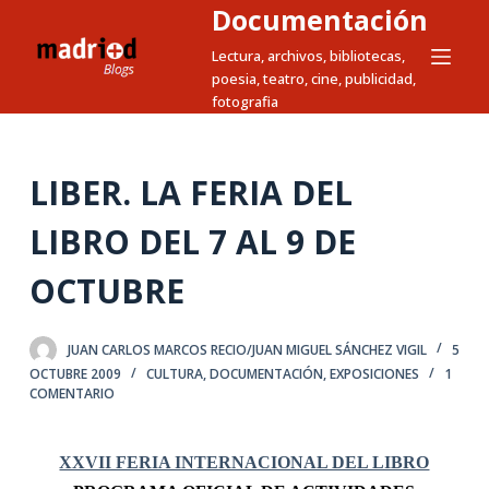
Documentación
S
a
Lectura, archivos, bibliotecas,
poesia, teatro, cine, publicidad,
l
fotografia
t
a
r
LIBER. LA FERIA DEL
a
l
LIBRO DEL 7 AL 9 DE
c
OCTUBRE
o
n
t
JUAN CARLOS MARCOS RECIO/JUAN MIGUEL SÁNCHEZ VIGIL
5
e
OCTUBRE 2009
CULTURA
,
DOCUMENTACIÓN
,
EXPOSICIONES
1
n
COMENTARIO
i
d
XXVII FERIA INTERNACIONAL DEL LIBRO
o