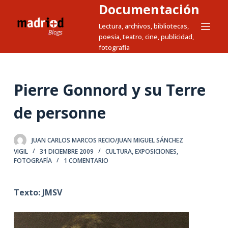
Documentación
S
a
Lectura, archivos, bibliotecas,
poesia, teatro, cine, publicidad,
l
fotografia
t
a
r
Pierre Gonnord y su Terre
a
l
de personne
c
o
JUAN CARLOS MARCOS RECIO/JUAN MIGUEL SÁNCHEZ
n
VIGIL
31 DICIEMBRE 2009
CULTURA
,
EXPOSICIONES
,
t
FOTOGRAFÍA
1 COMENTARIO
e
n
Texto: JMSV
i
d
o