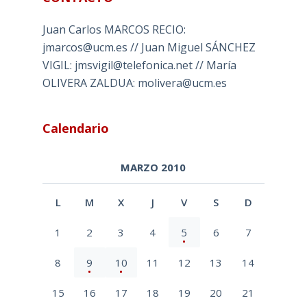
Juan Carlos MARCOS RECIO:
jmarcos@ucm.es // Juan Miguel SÁNCHEZ
VIGIL: jmsvigil@telefonica.net // María
OLIVERA ZALDUA: molivera@ucm.es
Calendario
MARZO 2010
L
M
X
J
V
S
D
1
2
3
4
5
6
7
8
9
10
11
12
13
14
15
16
17
18
19
20
21