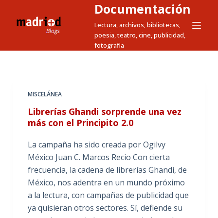
Documentación
S
a
Lectura, archivos, bibliotecas,
poesia, teatro, cine, publicidad,
l
fotografia
t
a
r
a
MISCELÁNEA
l
Librerías Ghandi sorprende una vez
c
más con el Principito 2.0
o
n
La campaña ha sido creada por Ogilvy
t
México Juan C. Marcos Recio Con cierta
e
frecuencia, la cadena de librerías Ghandi, de
n
México, nos adentra en un mundo próximo
i
a la lectura, con campañas de publicidad que
d
ya quisieran otros sectores. Sí, defiende su
o