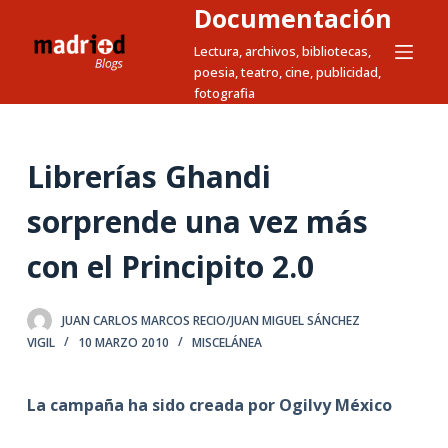
Documentación
S
a
Lectura, archivos, bibliotecas,
poesia, teatro, cine, publicidad,
l
fotografia
t
a
r
Librerías Ghandi
a
l
sorprende una vez más
c
con el Principito 2.0
o
n
t
JUAN CARLOS MARCOS RECIO/JUAN MIGUEL SÁNCHEZ
e
VIGIL
10 MARZO 2010
MISCELÁNEA
n
i
La campaña ha sido creada por Ogilvy México
d
o