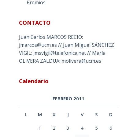
Premios
CONTACTO
Juan Carlos MARCOS RECIO:
jmarcos@ucm.es // Juan Miguel SÁNCHEZ
VIGIL: jmsvigil@telefonica.net // María
OLIVERA ZALDUA: molivera@ucm.es
Calendario
FEBRERO 2011
L
M
X
J
V
S
D
1
2
3
4
5
6