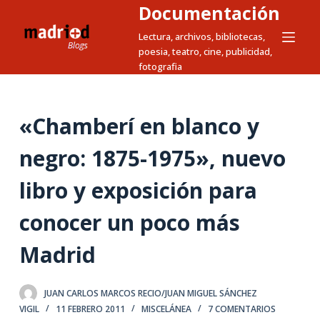
Documentación
S
a
Lectura, archivos, bibliotecas,
poesia, teatro, cine, publicidad,
l
fotografia
t
a
r
«Chamberí en blanco y
a
l
negro: 1875-1975», nuevo
c
libro y exposición para
o
n
conocer un poco más
t
e
Madrid
n
i
JUAN CARLOS MARCOS RECIO/JUAN MIGUEL SÁNCHEZ
d
VIGIL
11 FEBRERO 2011
MISCELÁNEA
7 COMENTARIOS
o