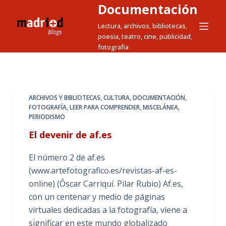
Documentación
S
a
Lectura, archivos, bibliotecas,
poesia, teatro, cine, publicidad,
l
fotografia
t
a
r
a
ARCHIVOS Y BIBLIOTECAS
,
CULTURA
,
DOCUMENTACIÓN
,
l
FOTOGRAFÍA
,
LEER PARA COMPRENDER
,
MISCELÁNEA
,
c
PERIODISMO
o
El devenir de af.es
n
t
El número 2 de af.es
e
(www.artefotografico.es/revistas-af-es-
n
online) (Óscar Carriquí. Pilar Rubio) Af.es,
i
con un centenar y medio de páginas
d
virtuales dedicadas a la fotografía, viene a
o
significar en este mundo globalizado