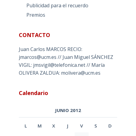
Publicidad para el recuerdo
Premios
CONTACTO
Juan Carlos MARCOS RECIO:
jmarcos@ucm.es // Juan Miguel SÁNCHEZ
VIGIL: jmsvigil@telefonica.net // María
OLIVERA ZALDUA: molivera@ucm.es
Calendario
JUNIO 2012
L
M
X
J
V
S
D