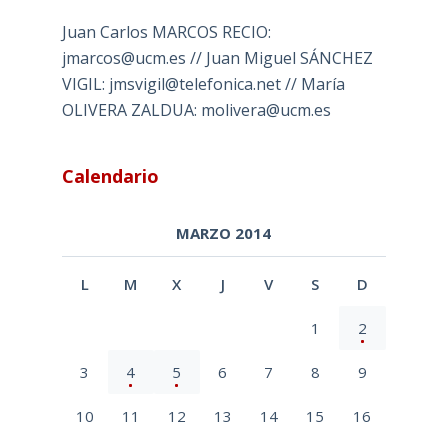
Juan Carlos MARCOS RECIO:
jmarcos@ucm.es // Juan Miguel SÁNCHEZ
VIGIL: jmsvigil@telefonica.net // María
OLIVERA ZALDUA: molivera@ucm.es
Calendario
MARZO 2014
L
M
X
J
V
S
D
1
2
3
4
5
6
7
8
9
10
11
12
13
14
15
16