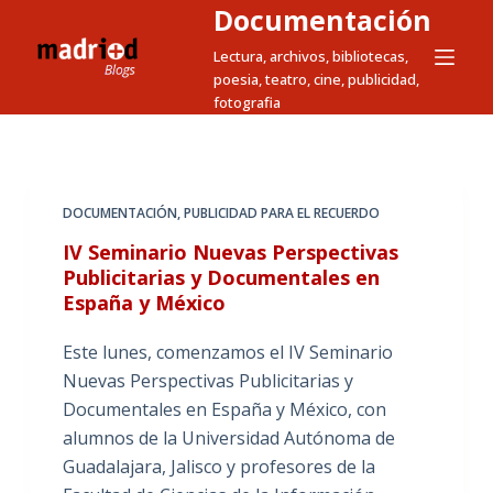
Documentación
S
a
Lectura, archivos, bibliotecas,
poesia, teatro, cine, publicidad,
l
fotografia
t
a
r
a
DOCUMENTACIÓN
,
PUBLICIDAD PARA EL RECUERDO
l
IV Seminario Nuevas Perspectivas
c
Publicitarias y Documentales en
o
España y México
n
t
Este lunes, comenzamos el IV Seminario
e
Nuevas Perspectivas Publicitarias y
n
Documentales en España y México, con
i
alumnos de la Universidad Autónoma de
d
Guadalajara, Jalisco y profesores de la
o