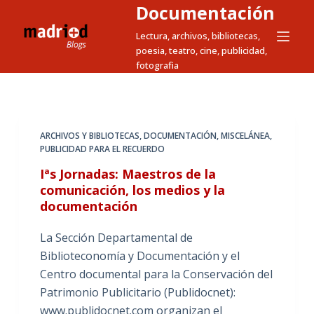
Documentación
S
a
Lectura, archivos, bibliotecas,
poesia, teatro, cine, publicidad,
l
fotografia
t
a
r
a
ARCHIVOS Y BIBLIOTECAS
,
DOCUMENTACIÓN
,
MISCELÁNEA
,
l
PUBLICIDAD PARA EL RECUERDO
c
Iªs Jornadas: Maestros de la
o
comunicación, los medios y la
n
documentación
t
e
La Sección Departamental de
n
Biblioteconomía y Documentación y el
i
Centro documental para la Conservación del
d
Patrimonio Publicitario (Publidocnet):
o
www.publidocnet.com organizan el