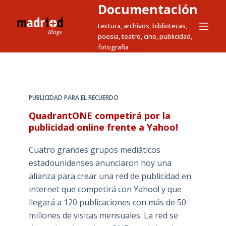
Documentación
S
a
Lectura, archivos, bibliotecas,
poesia, teatro, cine, publicidad,
l
fotografia
t
a
r
a
PUBLICIDAD PARA EL RECUERDO
l
QuadrantONE competirá por la
c
publicidad online frente a Yahoo!
o
n
Cuatro grandes grupos mediáticos
t
estadounidenses anunciaron hoy una
e
alianza para crear una red de publicidad en
n
internet que competirá con Yahoo! y que
i
llegará a 120 publicaciones con más de 50
d
millones de visitas mensuales. La red se
o