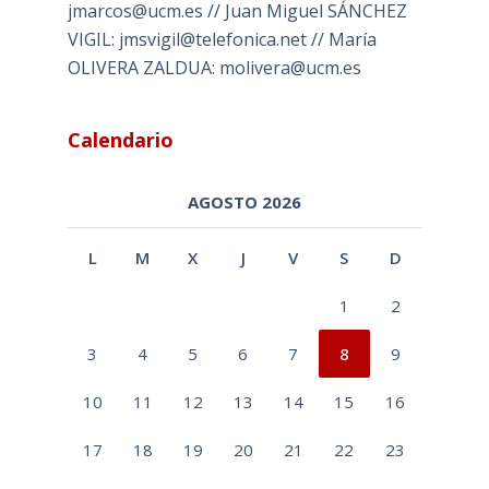
jmarcos@ucm.es // Juan Miguel SÁNCHEZ
VIGIL: jmsvigil@telefonica.net // María
OLIVERA ZALDUA: molivera@ucm.es
Calendario
AGOSTO 2026
L
M
X
J
V
S
D
1
2
3
4
5
6
7
8
9
10
11
12
13
14
15
16
17
18
19
20
21
22
23