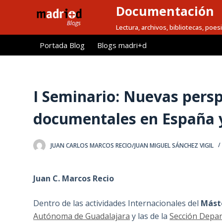
Documentación
S
a
Lectura, archivos, bibliotecas, poesi
l
Portada Blog
Blogs madri+d
t
a
r
a
I Seminario: Nuevas persp
l
documentales en España 
c
o
n
JUAN CARLOS MARCOS RECIO/JUAN MIGUEL SÁNCHEZ VIGIL
t
e
Juan C. Marcos Recio
n
i
Dentro de las actividades Internacionales del
Máste
d
Autónoma de Guadalajara
y las de la
Sección Depa
o