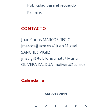
Publicidad para el recuerdo
Premios
CONTACTO
Juan Carlos MARCOS RECIO:
jmarcos@ucm.es // Juan Miguel
SÁNCHEZ VIGIL:
jmsvigil@telefonica.net // María
OLIVERA ZALDUA: molivera@ucm.es
d
Calendario
MARZO 2011
L
M
X
J
V
S
D