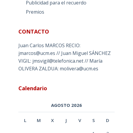
Publicidad para el recuerdo
Premios
CONTACTO
Juan Carlos MARCOS RECIO:
jmarcos@ucm.es // Juan Miguel SÁNCHEZ
VIGIL: jmsvigil@telefonica.net // María
OLIVERA ZALDUA: molivera@ucm.es
Calendario
AGOSTO 2026
L
M
X
J
V
S
D