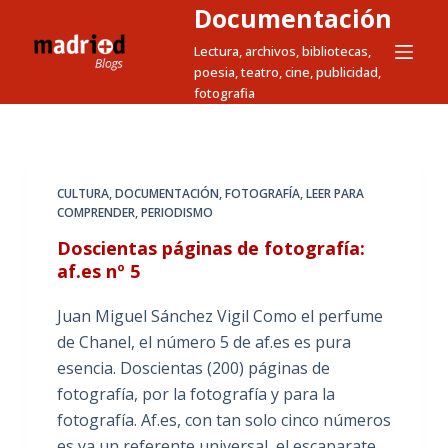
Documentación
S
a
Lectura, archivos, bibliotecas,
poesia, teatro, cine, publicidad,
l
fotografia
t
a
r
a
CULTURA
,
DOCUMENTACIÓN
,
FOTOGRAFÍA
,
LEER PARA
l
COMPRENDER
,
PERIODISMO
c
Doscientas páginas de fotografía:
o
af.es nº 5
n
t
Juan Miguel Sánchez Vigil Como el perfume
e
de Chanel, el número 5 de af.es es pura
n
esencia. Doscientas (200) páginas de
i
fotografía, por la fotografía y para la
d
fotografía. Af.es, con tan solo cinco números
o
es ya un referente universal, el escaparate