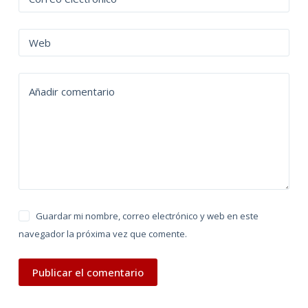
e
r
n
Web
a
t
Añadir comentario
i
v
e
:
Guardar mi nombre, correo electrónico y web en este
navegador la próxima vez que comente.
Publicar el comentario