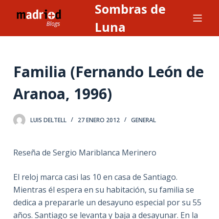
Sombras de
S
a
Luna
l
t
a
Familia (Fernando León de
r
a
Aranoa, 1996)
l
c
LUIS DELTELL
27 ENERO 2012
GENERAL
o
n
t
Reseña de Sergio Mariblanca Merinero
e
n
El reloj marca casi las 10 en casa de Santiago.
i
Mientras él espera en su habitación, su familia se
d
dedica a prepararle un desayuno especial por su 55
o
años. Santiago se levanta y baja a desayunar. En la