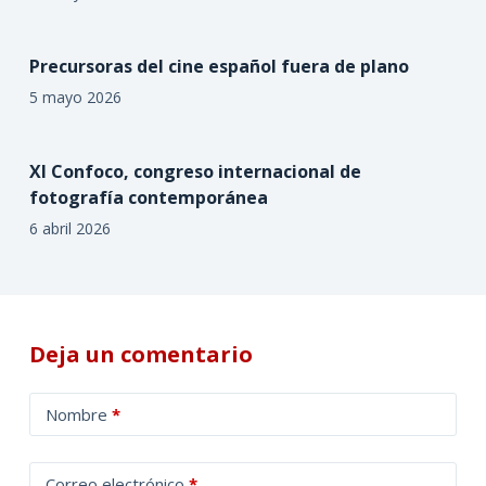
Precursoras del cine español fuera de plano
5 mayo 2026
XI Confoco, congreso internacional de
fotografía contemporánea
6 abril 2026
Deja un comentario
A
Nombre
*
l
t
Correo electrónico
*