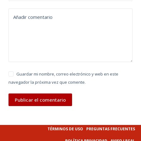
a
t
Añadir comentario
i
v
e
:
Guardar mi nombre, correo electrónico y web en este
navegador la próxima vez que comente.
Publicar el comentario
TÉRMINOS DE USO
PREGUNTAS FRECUENTES
POLÍTICA PRIVACIDAD
AVISO LEGAL