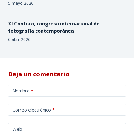
5 mayo 2026
XI Confoco, congreso internacional de
fotografía contemporánea
6 abril 2026
Deja un comentario
A
Nombre
*
l
t
Correo electrónico
*
e
r
n
Web