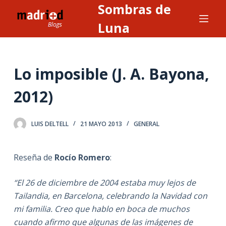
Sombras de
S
a
Luna
l
t
a
Lo imposible (J. A. Bayona,
r
a
2012)
l
c
LUIS DELTELL
21 MAYO 2013
GENERAL
o
n
t
Reseña de
Rocío Romero
:
e
n
“
El 26 de diciembre de 2004 estaba muy lejos de
i
Tailandia, en Barcelona, celebrando la Navidad con
d
mi familia. Creo que hablo en boca de muchos
o
cuando afirmo que algunas de las imágenes de