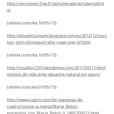
http://seronoser.free.fr/laincineradora/roberto8.ht
m
(última consulta 10/05/13)
http://phukettsunami.blogspot.com.es/2012/12/surv
ivor-john-thompson-why-i-was-one-of.html
(última consulta 10/05/13)
http://rosaflor2107.wordpress.com/2011/03/11/testi
monios-de-vida-ante-desastre-natural-en-japon/
(última consulta 01/05/13)
http://www.cuatro.com/las-mananas-de-
cuatro/conoce-a-marta/Maria_Belon-
entrevista_con_Maria_Belon_0_1495200021.html