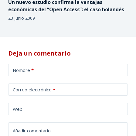
Un nuevo estudio confirma la ventajas
económicas del “Open Access”: el caso holandés
23 junio 2009
Deja un comentario
A
Nombre
*
l
t
Correo electrónico
*
e
r
n
Web
a
t
Añadir comentario
i