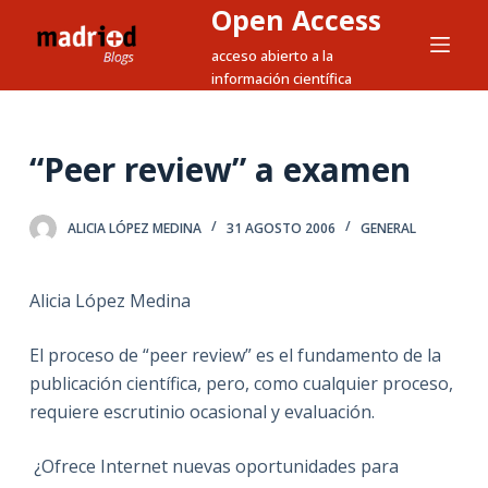
Open Access
S
a
acceso abierto a la
información científica
l
t
a
“Peer review” a examen
r
a
l
ALICIA LÓPEZ MEDINA
31 AGOSTO 2006
GENERAL
c
o
Alicia López Medina
n
t
El proceso de “peer review” es el fundamento de la
e
publicación científica, pero, como cualquier proceso,
n
requiere escrutinio ocasional y evaluación.
i
d
¿Ofrece Internet nuevas oportunidades para
o