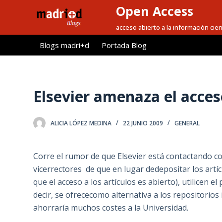
Open Access
S
a
acceso abierto a la información cien
l
Blogs madri+d
Portada Blog
t
a
r
a
Elsevier amenaza el acces
l
c
ALICIA LÓPEZ MEDINA
22 JUNIO 2009
GENERAL
o
n
t
Corre el rumor de que Elsevier está contactando c
e
vicerrectores de que en lugar dedepositar los artíc
n
que el acceso a los artículos es abierto), utilicen e
i
decir, se ofrececomo alternativa a los repositorio
d
ahorraría muchos costes a la Universidad.
o