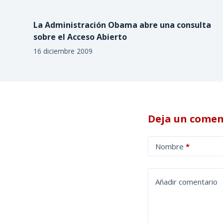
La Administración Obama abre una consulta
sobre el Acceso Abierto
16 diciembre 2009
Deja un comen
A
Nombre
*
l
t
e
Añadir comentario
r
n
a