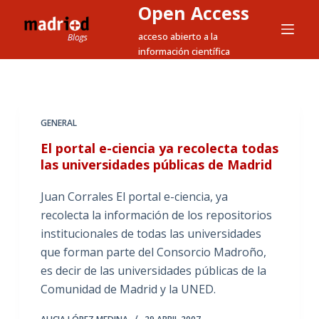
Open Access
S
a
acceso abierto a la
información científica
l
t
a
r
GENERAL
a
l
El portal e-ciencia ya recolecta todas
las universidades públicas de Madrid
c
o
Juan Corrales El portal e-ciencia, ya
n
recolecta la información de los repositorios
t
institucionales de todas las universidades
e
que forman parte del Consorcio Madroño,
n
es decir de las universidades públicas de la
i
Comunidad de Madrid y la UNED.
d
o