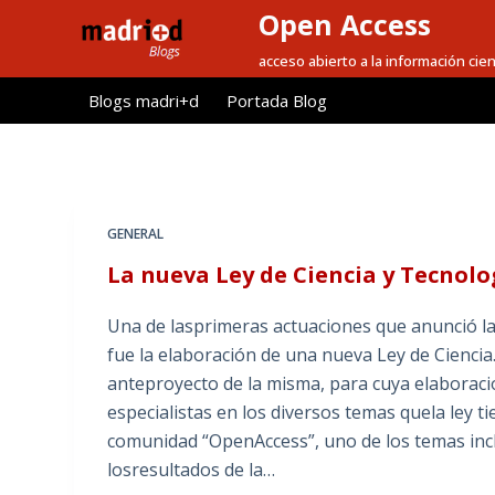
Open Access
S
a
acceso abierto a la información cien
l
Blogs madri+d
Portada Blog
t
a
r
a
l
GENERAL
c
La nueva Ley de Ciencia y Tecnolo
o
n
Una de lasprimeras actuaciones que anunció la
t
fue la elaboración de una nueva Ley de Ciencia
e
anteproyecto de la misma, para cuya elaborac
n
especialistas en los diversos temas quela ley t
i
comunidad “OpenAccess”, uno de los temas incl
d
losresultados de la…
o