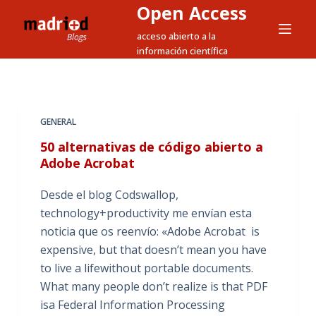
Open Access
S
a
acceso abierto a la
información científica
l
t
a
r
GENERAL
a
l
50 alternativas de código abierto a
Adobe Acrobat
c
o
Desde el blog Codswallop,
n
technology+productivity me envían esta
t
noticia que os reenvío: «Adobe Acrobat is
e
expensive, but that doesn’t mean you have
n
to live a lifewithout portable documents.
i
What many people don’t realize is that PDF
d
isa Federal Information Processing
o