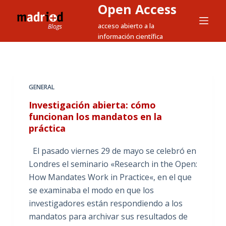
Open Access
S
a
acceso abierto a la
información científica
l
t
a
r
GENERAL
a
l
Investigación abierta: cómo
funcionan los mandatos en la
c
práctica
o
n
El pasado viernes 29 de mayo se celebró en
t
Londres el seminario «Research in the Open:
e
How Mandates Work in Practice«, en el que
n
se examinaba el modo en que los
i
investigadores están respondiendo a los
d
mandatos para archivar sus resultados de
o