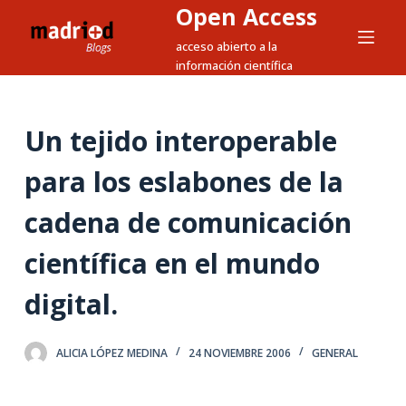
Open Access
S
a
acceso abierto a la
información científica
l
t
a
Un tejido interoperable
r
a
para los eslabones de la
l
c
cadena de comunicación
o
científica en el mundo
n
t
digital.
e
n
i
ALICIA LÓPEZ MEDINA
24 NOVIEMBRE 2006
GENERAL
d
o