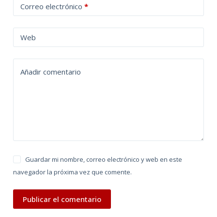
Correo electrónico
*
e
r
n
Web
a
t
Añadir comentario
i
v
e
:
Guardar mi nombre, correo electrónico y web en este
navegador la próxima vez que comente.
Publicar el comentario