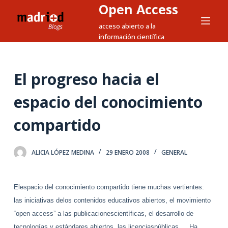
Open Access
S
a
acceso abierto a la
información científica
l
t
a
El progreso hacia el
r
a
espacio del conocimiento
l
c
compartido
o
n
ALICIA LÓPEZ MEDINA
29 ENERO 2008
GENERAL
t
e
n
Elespacio del conocimiento compartido tiene muchas vertientes:
i
las iniciativas delos contenidos educativos abiertos, el movimiento
d
“open access” a las publicacionescientíficas, el desarrollo de
o
tecnologías y estándares abiertos, las licenciaspúblicas…. Ha