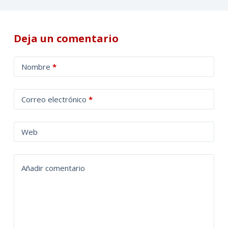
Deja un comentario
A
Nombre
*
l
t
Correo electrónico
*
e
r
n
Web
a
t
Añadir comentario
i
v
e
: