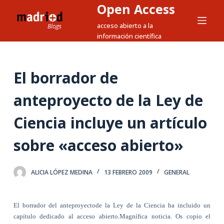
Open Access
S
a
acceso abierto a la
información científica
l
t
a
El borrador de
r
a
anteproyecto de la Ley de
l
c
Ciencia incluye un artículo
o
sobre «acceso abierto»
n
t
e
ALICIA LÓPEZ MEDINA
13 FEBRERO 2009
GENERAL
n
i
d
El borrador del anteproyectode la Ley de la Ciencia ha incluido un
capítulo dedicado al acceso abierto.Magnífica noticia. Os copio el
o