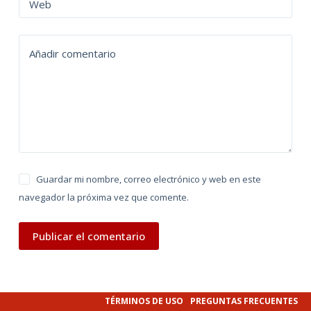
n
Web
a
t
Añadir comentario
i
v
e
:
Guardar mi nombre, correo electrónico y web en este
navegador la próxima vez que comente.
Publicar el comentario
TÉRMINOS DE USO
PREGUNTAS FRECUENTES