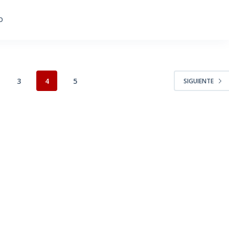
O
3
4
5
SIGUIENTE