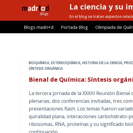
La ciencia y su i
S
a
En el blog se tratan aspectos relacio
l
Blogs madri+d
Portada Blog
Olimpiada de Quím
t
a
r
a
l
BIOQUÍMICA
,
ESTEREOQUÍMICA
,
HISTORIA DE LA CIENCIA
,
PRO
c
SÍNTESIS ORGÁNICA
o
Bienal de Química: Síntesis orgáni
n
t
La tercera jornada de la XXXIII Reunión Bienal 
e
plenarias, dos conferencias invitadas, tres co
n
presentaciones flash. Los temas fueron variad
i
quiralidad plana, interacciones carbohidrato-pro
d
ribosomas, RNA, proteínas y su significado bio
o
continuación,