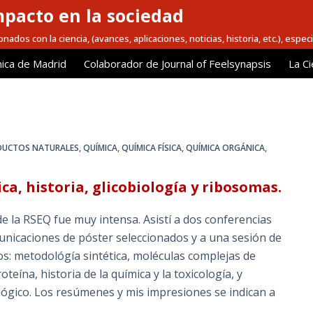
mpacto en la sociedad
nados con la ciencia, (avances, aplicaciones, noticias, historia, etc.), espec
ica de Madrid
Colaborador de Journal of Feelsynapsis
La Ci
DUCTOS NATURALES
,
QUÍMICA
,
QUÍMICA FÍSICA
,
QUÍMICA ORGÁNICA
,
ca, historia, glicobiología y ribosomas.
de la RSEQ fue muy intensa. Asistí a dos conferencias
municaciones de póster seleccionados y a una sesión de
os: metodológía sintética, moléculas complejas de
teína, historia de la química y la toxicología, y
lógico. Los resúmenes y mis impresiones se indican a