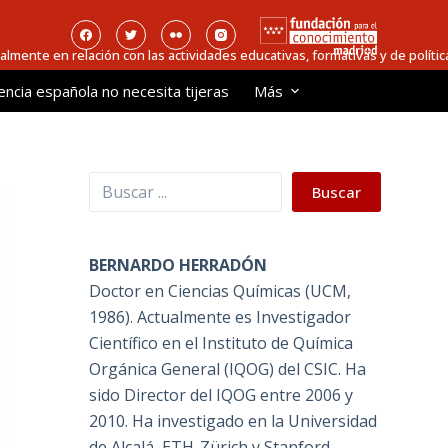
ialmente en relación con las actividades educativas, formativas y de política
encia española no necesita tijeras
Más
Buscar
Buscar
BERNARDO HERRADÓN
Doctor en Ciencias Químicas (UCM,
1986). Actualmente es Investigador
Científico en el Instituto de Química
Orgánica General (IQOG) del CSIC. Ha
sido Director del IQOG entre 2006 y
2010. Ha investigado en la Universidad
de Alcalá, ETH-Zürich y Stanford