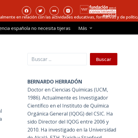
ialmente en relación con las actividades educativas, formativas y de política
encia española no necesita tijeras
Más
Buscar
Buscar
BERNARDO HERRADÓN
Doctor en Ciencias Químicas (UCM,
1986). Actualmente es Investigador
Científico en el Instituto de Química
l
Orgánica General (IQOG) del CSIC. Ha
a
sido Director del IQOG entre 2006 y
2010. Ha investigado en la Universidad
de Alcalá, ETH-Zürich y Stanford