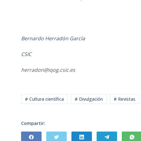
Bernardo Herradón García
CSIC
herradon@iqog.csic.es
# Cultura científica
# Divulgación
# Revistas
Compartir: