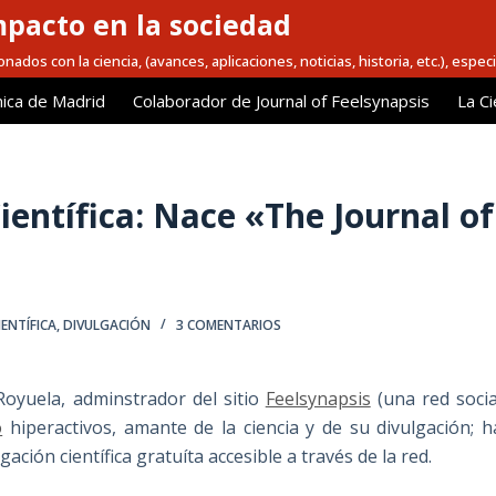
mpacto en la sociedad
nados con la ciencia, (avances, aplicaciones, noticias, historia, etc.), espec
ica de Madrid
Colaborador de Journal of Feelsynapsis
La Ci
ientífica: Nace «The Journal of
IENTÍFICA
,
DIVULGACIÓN
3 COMENTARIOS
Royuela, adminstrador del sitio
Feelsynapsis
(una red socia
o
hiperactivos, amante de la ciencia y de su divulgación; h
lgación científica gratuíta accesible a través de la red.