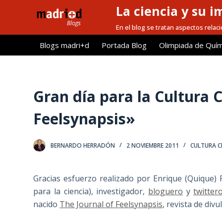
La ciencia y su i
S
a
En el blog se tratan aspectos relacio
l
Blogs madri+d
Portada Blog
Olimpiada de Quím
t
a
r
a
Gran día para la Cultura C
l
Feelsynapsis»
c
o
n
BERNARDO HERRADÓN
2 NOVIEMBRE 2011
CULTURA C
t
e
Gracias esfuerzo realizado por Enrique (Quique) 
n
para la ciencia), investigador,
bloguero
y
twitter
i
nacido
The Journal of Feelsynapsis
, revista de divu
d
o