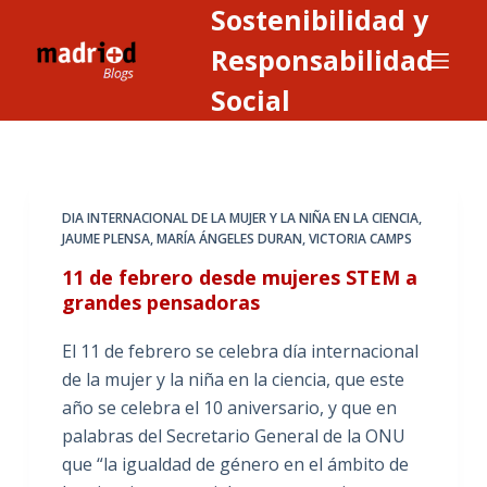
Sostenibilidad y
S
a
Responsabilidad
l
Social
t
a
r
a
DIA INTERNACIONAL DE LA MUJER Y LA NIÑA EN LA CIENCIA
,
l
JAUME PLENSA
,
MARÍA ÁNGELES DURAN
,
VICTORIA CAMPS
c
11 de febrero desde mujeres STEM a
o
grandes pensadoras
n
t
El 11 de febrero se celebra día internacional
e
de la mujer y la niña en la ciencia, que este
n
año se celebra el 10 aniversario, y que en
i
palabras del Secretario General de la ONU
d
que “la igualdad de género en el ámbito de
o