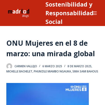
Sostenibilidad y
S
a
Responsabilidad
l
Social
t
a
r
ONU Mujeres en el 8 de
a
l
marzo: una mirada global
c
o
n
CARMEN VALLEJO
6 MARZO 2025
8 DE MARZO 2025
,
MICHELLE BACHELET
,
PHUMZILE MIAMBO NGAUKA
,
SIMA SAMI BAHOUS
t
e
n
i
d
o