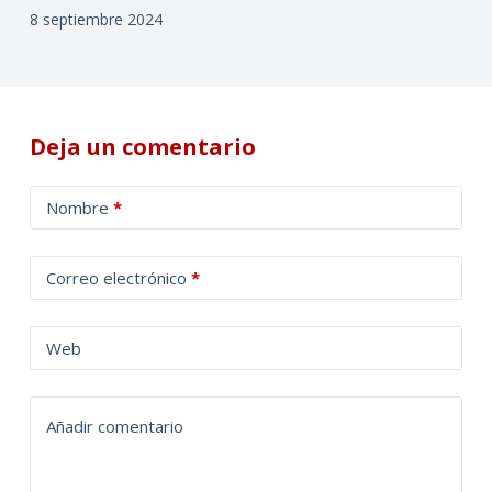
8 septiembre 2024
Deja un comentario
A
Nombre
*
l
t
Correo electrónico
*
e
r
n
Web
a
t
Añadir comentario
i
v
e