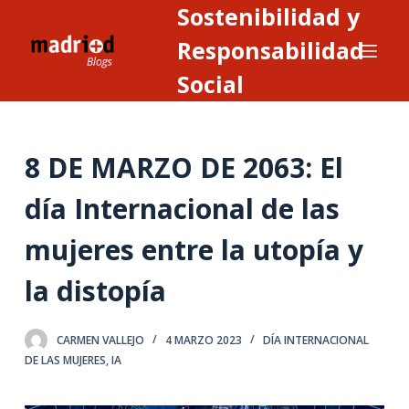
Sostenibilidad y
S
a
Responsabilidad
l
Social
t
a
r
8 DE MARZO DE 2063: El
a
l
día Internacional de las
c
o
mujeres entre la utopía y
n
t
la distopía
e
n
CARMEN VALLEJO
4 MARZO 2023
DÍA INTERNACIONAL
i
DE LAS MUJERES
,
IA
d
o