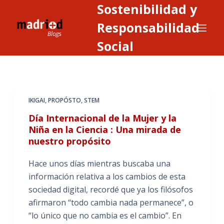
Sostenibilidad y
S
a
Responsabilidad
l
Social
t
a
r
a
IKIGAI
,
PROPÓSTO
,
STEM
l
c
Día Internacional de la Mujer y la
o
Niña en la Ciencia : Una mirada de
nuestro propósito
n
t
Hace unos días mientras buscaba una
e
información relativa a los cambios de esta
n
sociedad digital, recordé que ya los filósofos
i
afirmaron “todo cambia nada permanece”, o
d
“lo único que no cambia es el cambio”. En
o