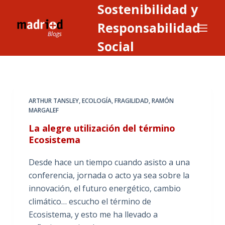
Sostenibilidad y
S
a
Responsabilidad
l
Social
t
a
r
a
ARTHUR TANSLEY
,
ECOLOGÍA
,
FRAGILIDAD
,
RAMÓN
l
MARGALEF
c
La alegre utilización del término
o
Ecosistema
n
t
Desde hace un tiempo cuando asisto a una
e
conferencia, jornada o acto ya sea sobre la
n
innovación, el futuro energético, cambio
i
climático… escucho el término de
d
Ecosistema, y esto me ha llevado a
o