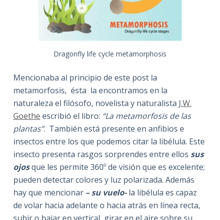
Dragonfly life cycle metamorphosis
Mencionaba al principio de este post la
metamorfosis, ésta la encontramos en la
naturaleza el filósofo, novelista y naturalista J
.W.
Goethe
escribió el libro:
“La metamorfosis de las
plantas”
. También está presente en anfibios e
insectos entre los que podemos citar la libélula. Este
insecto presenta rasgos sorprendes entre ellos
sus
ojos
que les permite 360º de visión que es excelente;
pueden detectar colores y luz polarizada. Además
hay que mencionar
– su vuelo-
la libélula es capaz
de volar hacia adelante o hacia atrás en línea recta,
subir o bajar en vertical, girar en el aire sobre su