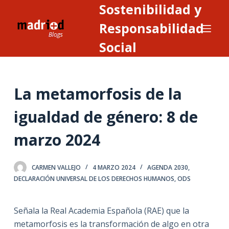
Sostenibilidad y
S
a
Responsabilidad
l
Social
t
a
r
La metamorfosis de la
a
l
igualdad de género: 8 de
c
o
marzo 2024
n
t
CARMEN VALLEJO
4 MARZO 2024
AGENDA 2030
,
e
DECLARACIÓN UNIVERSAL DE LOS DERECHOS HUMANOS
,
ODS
n
i
Señala la Real Academia Española (RAE) que la
d
metamorfosis es la transformación de algo en otra
o