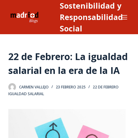
Sostenibilidad y
S
a
Responsabilidad
l
Social
t
a
r
22 de Febrero: La igualdad
a
l
salarial en la era de la IA
c
o
n
CARMEN VALLEJO
23 FEBRERO 2025
22 DE FEBRERO
IGUALDAD SALARIAL
t
e
n
i
d
o