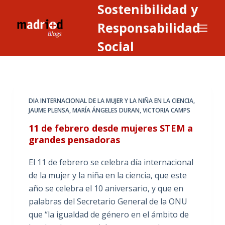
Sostenibilidad y
S
a
Responsabilidad
l
Social
t
a
r
a
DIA INTERNACIONAL DE LA MUJER Y LA NIÑA EN LA CIENCIA
,
l
JAUME PLENSA
,
MARÍA ÁNGELES DURAN
,
VICTORIA CAMPS
c
11 de febrero desde mujeres STEM a
o
grandes pensadoras
n
t
El 11 de febrero se celebra día internacional
e
de la mujer y la niña en la ciencia, que este
n
año se celebra el 10 aniversario, y que en
i
palabras del Secretario General de la ONU
d
que “la igualdad de género en el ámbito de
o