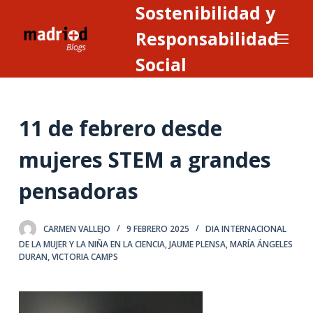
Sostenibilidad y
S
a
Responsabilidad
l
Social
t
a
r
11 de febrero desde
a
l
mujeres STEM a grandes
c
o
pensadoras
n
t
CARMEN VALLEJO
9 FEBRERO 2025
DIA INTERNACIONAL
e
DE LA MUJER Y LA NIÑA EN LA CIENCIA
,
JAUME PLENSA
,
MARÍA ÁNGELES
n
DURAN
,
VICTORIA CAMPS
i
d
o