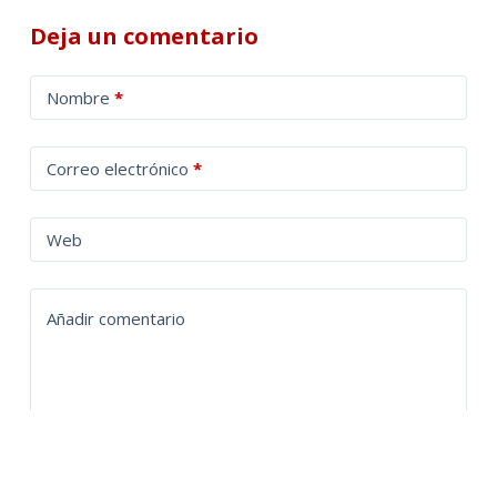
Deja un comentario
A
Nombre
*
l
t
Correo electrónico
*
e
r
n
Web
a
t
Añadir comentario
i
v
e
: