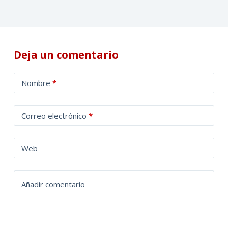
Deja un comentario
A
Nombre
*
l
t
Correo electrónico
*
e
r
n
Web
a
t
Añadir comentario
i
v
e
: