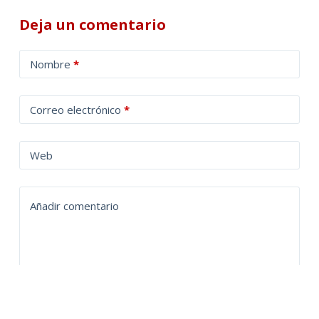
Deja un comentario
A
Nombre
*
l
t
Correo electrónico
*
e
r
n
Web
a
t
Añadir comentario
i
v
e
: