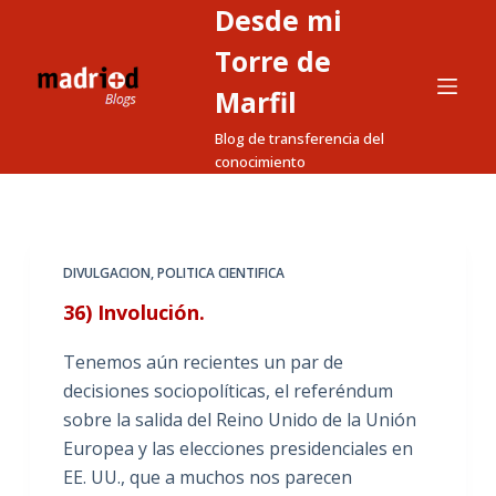
Desde mi
S
a
Torre de
l
Marfil
t
Blog de transferencia del
a
conocimiento
r
a
l
c
DIVULGACION
,
POLITICA CIENTIFICA
o
36) Involución.
n
t
Tenemos aún recientes un par de
e
decisiones sociopolíticas, el referéndum
n
sobre la salida del Reino Unido de la Unión
i
Europea y las elecciones presidenciales en
d
EE. UU., que a muchos nos parecen
o